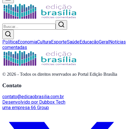
Política
Economia
Cultura
Esporte
Saúde
Educação
Geral
Notícias
comentadas
©
2026
- Todos os direitos reservados ao Portal Edição Brasília
Contato
contato@edicaobrasilia.com.br
Desenvolvido por Dubbox Tech
uma empresa 66 Group