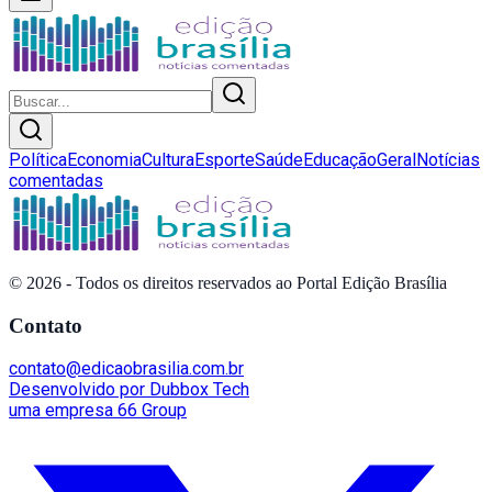
Política
Economia
Cultura
Esporte
Saúde
Educação
Geral
Notícias
comentadas
©
2026
- Todos os direitos reservados ao Portal Edição Brasília
Contato
contato@edicaobrasilia.com.br
Desenvolvido por Dubbox Tech
uma empresa 66 Group